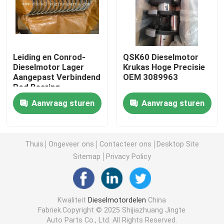
dieselmotorlager
Leiding en Conrod-
QSK60 Dieselmotor
Motorzuigeras
Dieselmotor Lager
Krukas Hoge Precisie
Aangepast Verbindend
OEM 3089963
Rod Bearing
Bimetaalring
Aanvraag sturen
Aanvraag sturen
Dieselmotor zuiger
Thuis
Ongeveer ons
Contacteer ons
Desktop Site
Dieselmotorzuigerveer
Sitemap
Privacy Policy
De Koker van de cilindervoering
Kwaliteit
Dieselmotordelen
China
Fabriek.Copyright © 2025 Shijiazhuang Jingte
De Kleppen van de opnameuitlaat
Auto Parts Co., Ltd. All Rights Reserved.