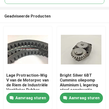
Geadviseerde Producten
Lage Protraction-Wig
Bright Silver 6BT
Thuis
V van de Motorpvc van
Cummins oliepomp
de Riem de Industriële
Aluminium L legering
Ventilator Rubber
staal constructie
Producten
Klassieke Timing
Aanvraag sturen
Aanvraag sturen
Videos