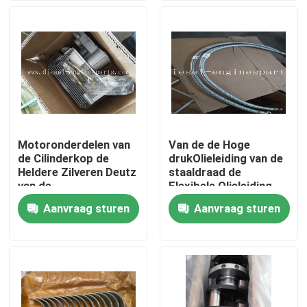
VR-show
Over ons
Fabrieksreis
Motoronderdelen van
Van de de Hoge
de Cilinderkop de
drukOlieleiding van de
Kwaliteitscontrole
Heldere Zilveren Deutz
staaldraad de
van de
Flexibele Olieleiding
aluminiummotor
van de Gekronkelde
Aanvraag sturen
Aanvraag sturen
Contacteer ons
het Skeletlaag
Vraag een offerte aan
Dieselmotordelen