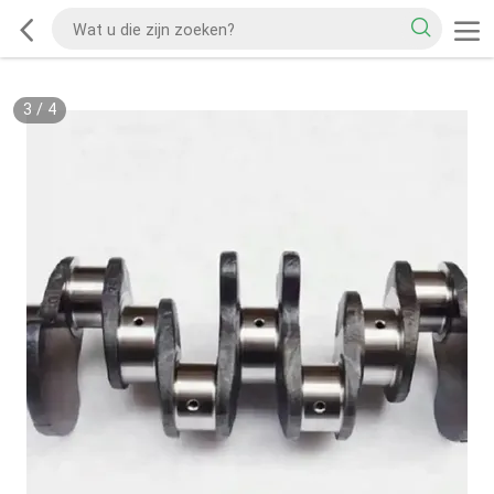
3
/
4