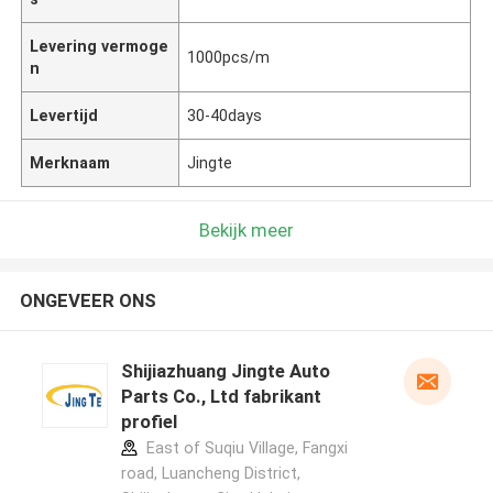
Levering vermoge
1000pcs/m
n
Levertijd
30-40days
Merknaam
Jingte
Bekijk meer
ONGEVEER ONS
Shijiazhuang Jingte Auto
Parts Co., Ltd fabrikant
profiel
East of Suqiu Village, Fangxi
road, Luancheng District,