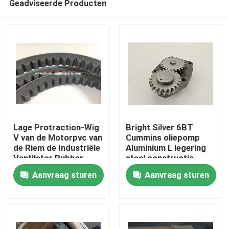
Geadviseerde Producten
Lage Protraction-Wig
Bright Silver 6BT
V van de Motorpvc van
Cummins oliepomp
de Riem de Industriële
Aluminium L legering
Ventilator Rubber
staal constructie
Thuis
Klassieke Timing
Aanvraag sturen
Aanvraag sturen
Producten
Videos