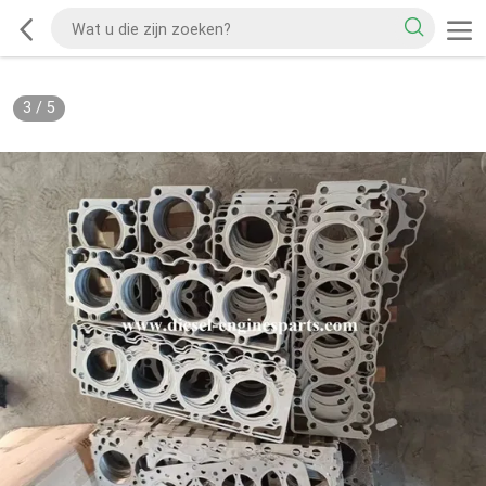
3
/
5