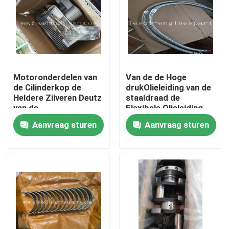
VR-show
Over ons
Motoronderdelen van
Van de de Hoge
de Cilinderkop de
drukOlieleiding van de
Fabrieksreis
Heldere Zilveren Deutz
staaldraad de
van de
Flexibele Olieleiding
aluminiummotor
van de Gekronkelde
Aanvraag sturen
Aanvraag sturen
Kwaliteitscontrole
het Skeletlaag
Contacteer ons
Vraag een offerte aan
Dieselmotordelen