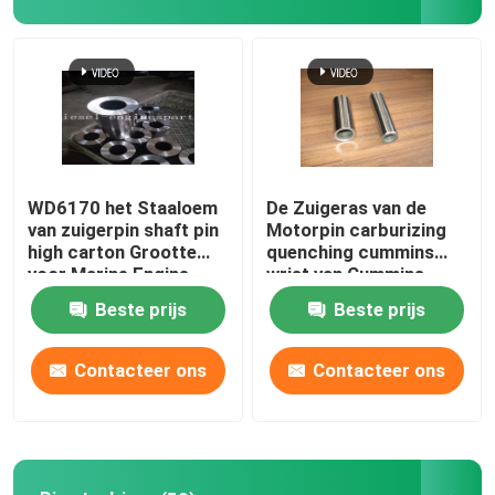
VR-show
Over ons
Fabrieksreis
WD6170 het Staaloem
De Zuigeras van de
van zuigerpin shaft pin
Motorpin carburizing
high carton Grootte
quenching cummins
Kwaliteitscontrole
voor Marine Engine
wrist van Cummins
NT855
Beste prijs
Beste prijs
Contacteer ons
Contacteer ons
Contacteer ons
Vraag een offerte aan
Dieselmotordelen