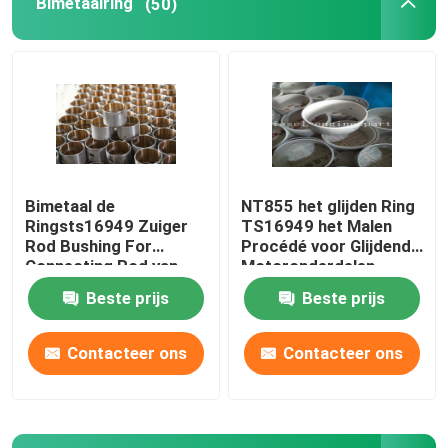
Bimetaalring
(50)
dieselmotorlager
Motorzuigeras
Bimetaalring
Bimetaal de
NT855 het glijden Ring
Ringsts16949 Zuiger
TS16949 het Malen
Dieselmotor zuiger
Rod Bushing For
Procédé voor Glijdende
Connecting Rod van
Motoronderdelen
het slijtagebewijs
Beste prijs
Beste prijs
Dieselmotorzuigerveer
Contacteer ons
Contacteer ons
De Koker van de cilindervoering
De Kleppen van de opnameuitlaat