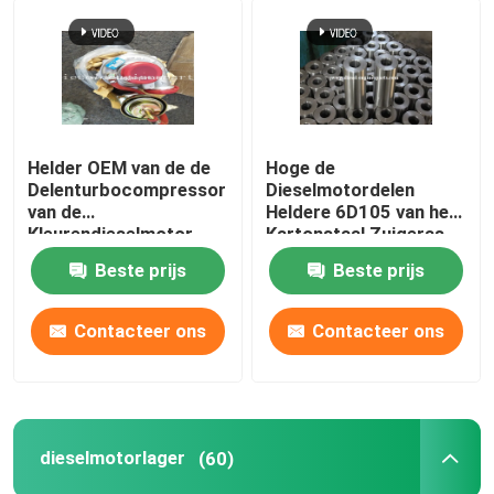
Helder OEM van de de
Hoge de
Delenturbocompressor
Dieselmotordelen
van de
Heldere 6D105 van het
Kleurendieselmotor
Kartonstaal Zuigeras
Aluminiummateriaal
Beste prijs
Beste prijs
Contacteer ons
Contacteer ons
dieselmotorlager
(60)