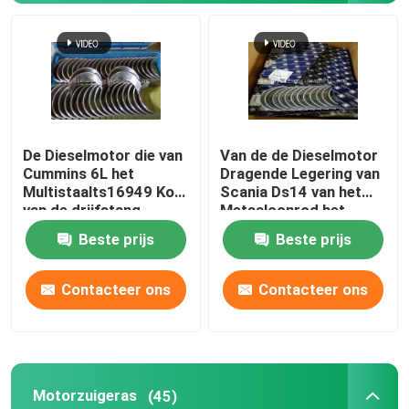
De Dieselmotor die van
Van de de Dieselmotor
Cummins 6L het
Dragende Legering van
Multistaalts16949 Kop
Scania Ds14 van het
van de drijfstang
Metaalconrod het
Dragen dragen
Lagerreeks
Beste prijs
Beste prijs
Thuis
Contacteer ons
Contacteer ons
Producten
Motorzuigeras
(45)
Videos