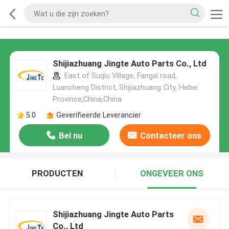
Shijiazhuang Jingte Auto Parts Co., Ltd
East of Suqiu Village, Fangxi road,
Luancheng District, Shijiazhuang City, Hebei
Province,China,China
5.0
Geverifieerde Leverancier
Bel nu
Contacteer ons
PRODUCTEN
ONGEVEER ONS
Shijiazhuang Jingte Auto Parts
Co., Ltd