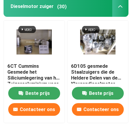
Dieselmotor zuiger
(30)
Cilinderuitrustingen
Dieselmotorassemblage
Diesel Generatorreeks
6CT Cummins
6D105 gesmede
Mini Drum Roller
Gesmede het
Staalzuigers die de
Siliciumlegering van het
Heldere Delen van de
Zuigersaluminium voor
Kleurendieselmotor
Mini Excavator Machine
Marine Engine
Phosphating
Beste prijs
Beste prijs
Contacteer ons
Contacteer ons