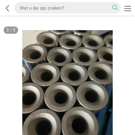
3
/
5