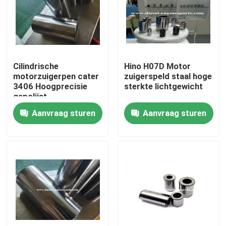
VR-show
Over ons
Cilindrische
Hino H07D Motor
motorzuigerpen cater
zuigerspeld staal hoge
3406 Hoogprecisie
sterkte lichtgewicht
Fabrieksreis
gepolijst
Aanvraag sturen
Aanvraag sturen
Kwaliteitscontrole
Contacteer ons
Vraag een offerte aan
Dieselmotordelen