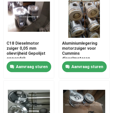
VR-show
Over ons
C18 Dieselmotor
Aluminiumlegering
Fabrieksreis
zuiger 0,05 mm
motorzuiger voor
olievrijheid Gepolijst
Cummins
oppervlak
dieselmotoren
Kwaliteitscontrole
Aanvraag sturen
Aanvraag sturen
Contacteer ons
Vraag een offerte aan
Dieselmotordelen