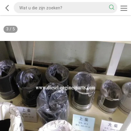
3
/
5