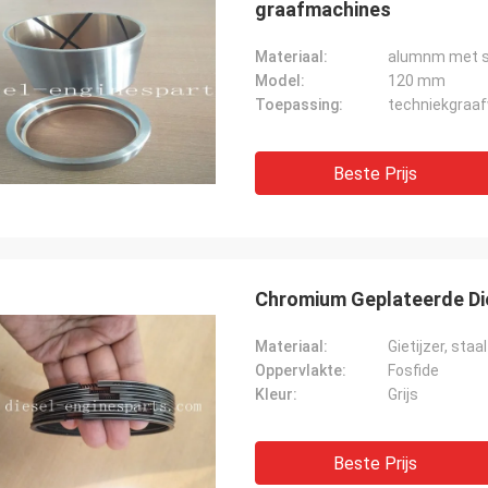
graafmachines
Materiaal:
alumnm met s
Model:
120 mm
Toepassing:
techniekgraaf
Beste Prijs
Chromium Geplateerde Di
Materiaal:
Gietijzer, staal
Oppervlakte:
Fosfide
Kleur:
Grijs
Beste Prijs