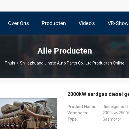
Over Ons
Producten
Video's
VR-Show
Alle Producten
Thuis
/
Shijiazhuang Jingte Auto Parts Co., Ltd Producten Online
2000kW aardgas diesel ge
Product Name:
Dieselgenerat
Vermogen:
2000kw/2500
Type:
Gasmotor