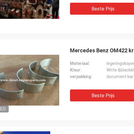
Beste Prijs
Mercedes Benz OM422 kru
Materiaal:
legeringskope
Kleur:
Witte &blackk
verpakking:
document kar
Beste Prijs
DEO