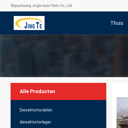
Shijiazhuang Jingte Auto Parts Co., Ltd
Thuis
Alle Producten
Dieselmotordelen
dieselmotorlager