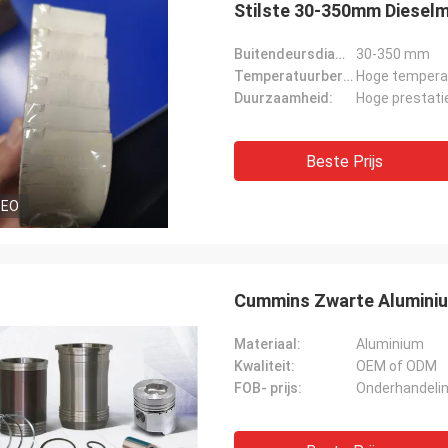
Stilste 30-350mm Diesel
Buitendeursdiameter:
30-350 mm
Temperatuurbereik:
Hoge tempera
Duurzaamheid:
Hoge prestati
Beste Prijs
DEO
Cummins Zwarte Aluminiu
Materiaal:
Aluminium
Kwaliteit:
OEM of ODM
FOB- prijs:
Onderhandeli