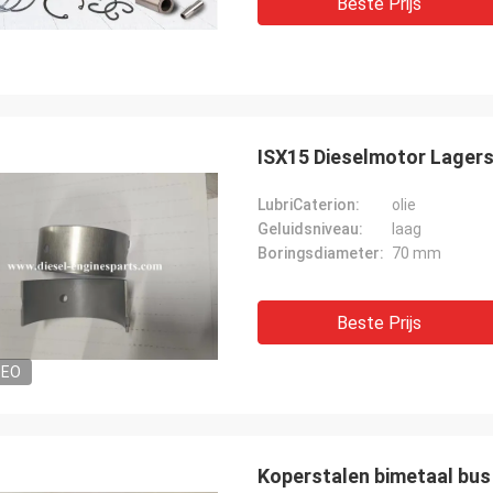
Beste Prijs
ISX15 Dieselmotor Lager
LubriCaterion:
olie
Geluidsniveau:
laag
Boringsdiameter:
70 mm
Beste Prijs
DEO
Koperstalen bimetaal bus