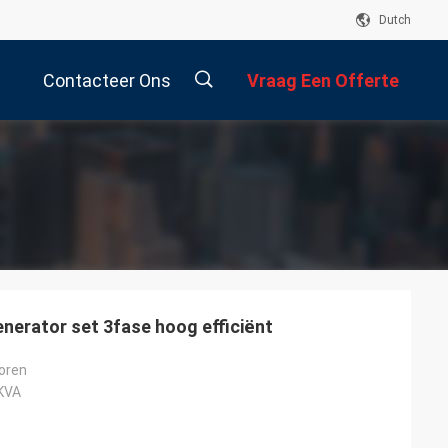
Dutch
Contacteer Ons
Vraag Een Offerte
Aan
描
述
nerator set 3fase hoog efficiënt
oren
KVA