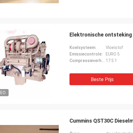
Elektronische ontsteking
Koelsysteem:
Vloeistof
Emissiecontrole:
EURO 5
Compressieverhouding:
17.5:1
Beste Prijs
DEO
Cummins QST30C Dieselmo