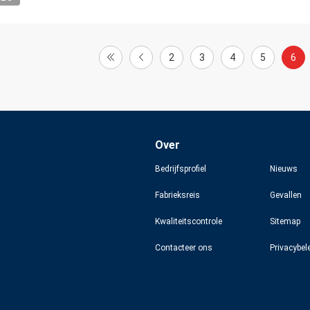
2
3
4
5
6
Over
Bedrijfsprofiel
Nieuws
Fabrieksreis
Gevallen
Kwaliteitscontrole
Sitemap
Contacteer ons
Privacybel