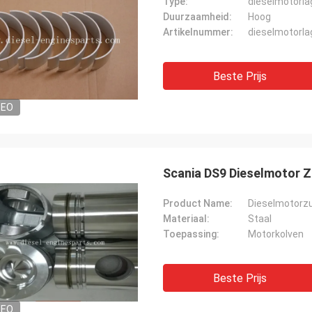
Type:
dieselmotorla
Duurzaamheid:
Hoog
Artikelnummer:
dieselmotorla
Beste Prijs
DEO
Scania DS9 Dieselmotor 
Product Name:
Dieselmotorzu
Materiaal:
Staal
Toepassing:
Motorkolven
Beste Prijs
DEO