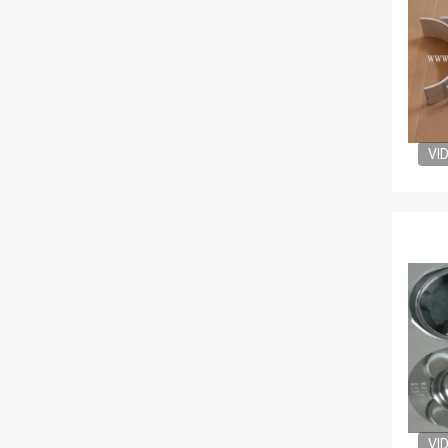
VI
VI