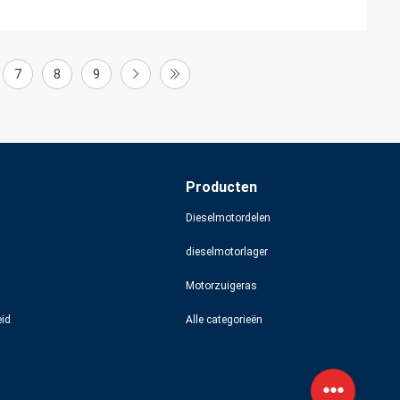
7
8
9
Producten
Dieselmotordelen
dieselmotorlager
Motorzuigeras
eid
Alle categorieën