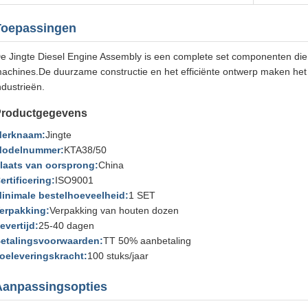
Toepassingen
e Jingte Diesel Engine Assembly is een complete set componenten die 
achines.De duurzame constructie en het efficiënte ontwerp maken het 
ndustrieën.
Productgegevens
erknaam:
Jingte
odelnummer:
KTA38/50
laats van oorsprong:
China
ertificering:
ISO9001
inimale bestelhoeveelheid:
1 SET
erpakking:
Verpakking van houten dozen
evertijd:
25-40 dagen
etalingsvoorwaarden:
TT 50% aanbetaling
oeleveringskracht:
100 stuks/jaar
Aanpassingsopties