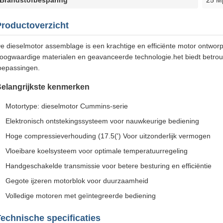
Brandstofbesparing
25 M
Productoverzicht
e dieselmotor assemblage is een krachtige en efficiënte motor ontwo
oogwaardige materialen en geavanceerde technologie.het biedt betrouw
oepassingen.
elangrijkste kenmerken
Motortype: dieselmotor Cummins-serie
Elektronisch ontstekingssysteem voor nauwkeurige bediening
Hoge compressieverhouding (17.5(') Voor uitzonderlijk vermogen
Vloeibare koelsysteem voor optimale temperatuurregeling
Handgeschakelde transmissie voor betere besturing en efficiëntie
Gegote ijzeren motorblok voor duurzaamheid
Volledige motoren met geïntegreerde bediening
echnische specificaties