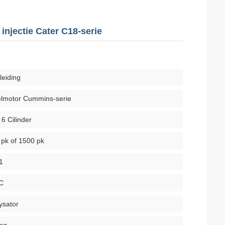
injectie Cater C18-serie
eiding
elmotor Cummins-serie
n 6 Cilinder
pk of 1500 pk
1
C
ysator