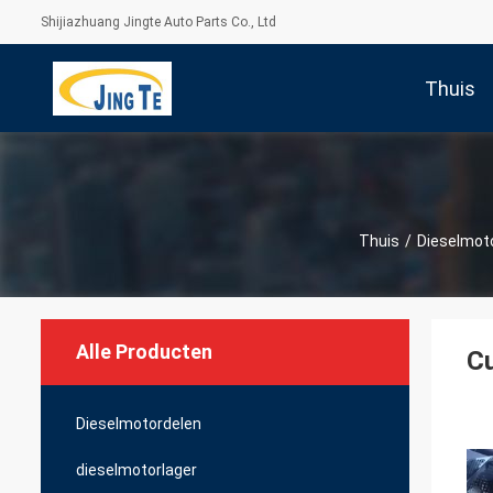
Shijiazhuang Jingte Auto Parts Co., Ltd
Thuis
Thuis
/
Dieselmot
Alle Producten
Cu
Dieselmotordelen
dieselmotorlager