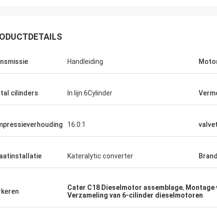
ODUCTDETAILS
nsmissie
Handleiding
Moto
tal cilinders
In lijn 6Cylinder
Verm
pressieverhouding
16.0:1
valve
laatinstallatie
Kateralytic converter
Brand
Cater C18 Dieselmotor assemblage
,
Montage v
keren
Verzameling van 6-cilinder dieselmotoren