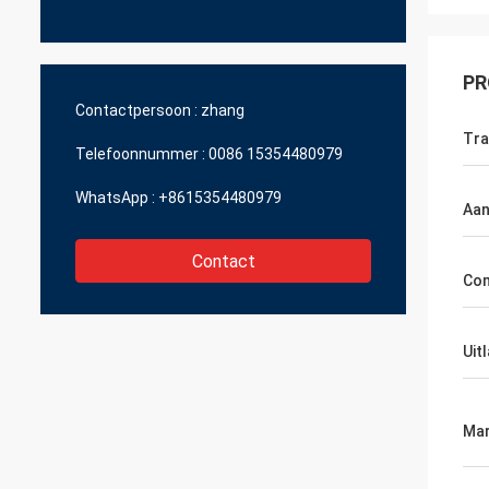
PR
Contactpersoon :
zhang
Tra
Telefoonnummer :
0086 15354480979
WhatsApp :
+8615354480979
Aan
Contact
Com
Uit
Mar