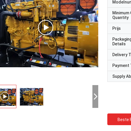
Modelnu
Minimum 
Quantity
Prijs
Packagin
Details
Delivery 
Payment 
Supply Abi
Beste P