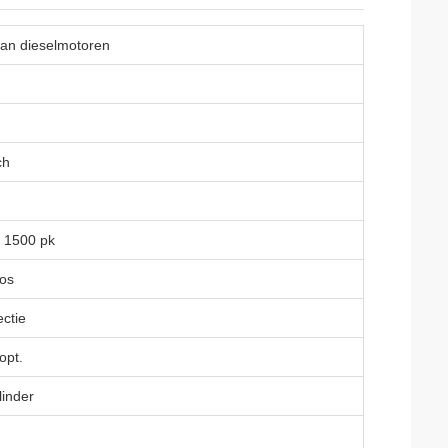
an dieselmotoren
ch
f 1500 pk
os
ectie
lopt.
linder