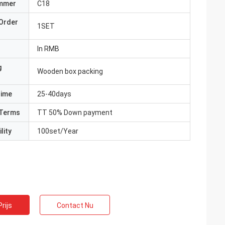
mmer
C18
Order
1SET
In RMB
g
Wooden box packing
Time
25-40days
Terms
TT 50% Down payment
lity
100set/Year
rijs
Contact Nu