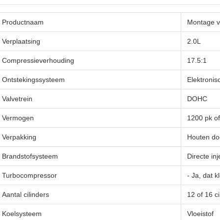
Productnaam
Montage v
Verplaatsing
2.0L
Compressieverhouding
17.5:1
Ontstekingssysteem
Elektronis
Valvetrein
DOHC
Vermogen
1200 pk o
Verpakking
Houten do
Brandstofsysteem
Directe inj
Turbocompressor
- Ja, dat k
Aantal cilinders
12 of 16 ci
Koelsysteem
Vloeistof