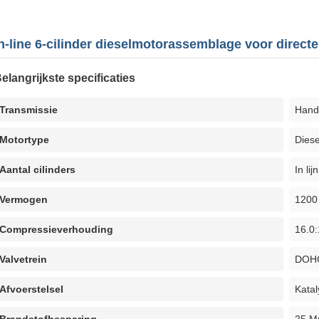
n-line 6-cilinder dieselmotorassemblage voor directe 
elangrijkste specificaties
Transmissie
Handl
Motortype
Dies
Aantal cilinders
In lij
Vermogen
1200 
Compressieverhouding
16.0:
Valvetrein
DOH
Afvoerstelsel
Katal