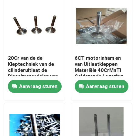
VR-show
Over ons
Fabrieksreis
20Cr van de de
6CT motorinham en
Kleptechniek van de
van Uitlaatkleppen
cilinderuitlaat de
Materiële 40CrMnTi
Kwaliteitscontrole
Dieselmotordelen van
Solderende Legering
Deutz FL912
Aanvraag sturen
Aanvraag sturen
Contacteer ons
Vraag een offerte aan
Dieselmotordelen