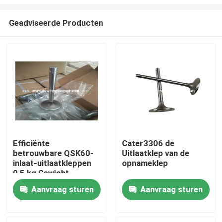
Geadviseerde Producten
Efficiënte
Cater3306 de
betrouwbare QSK60-
Uitlaatklep van de
Thuis
inlaat-uitlaatkleppen
opnameklep
0,5 kg Gewicht
Optimale
Producten
Aanvraag sturen
Aanvraag sturen
functionaliteit
Videos