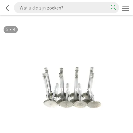
3
/
4